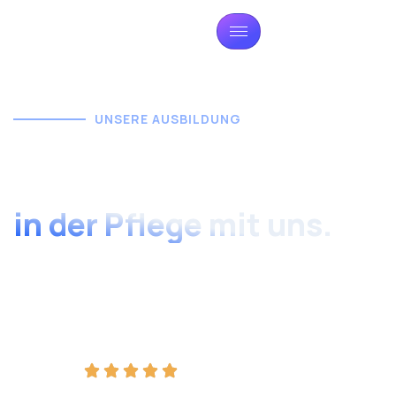
UNSERE AUSBILDUNG
Starten Sie Ihre
Karrieres
in der Pflege mit uns.
„Die generalistische Pflegeausbildung vereint
Kranken-, Kinderkranken- und Altenpflege.
Werden
Sie zur gefragten Fachkraft mit europaweiter
Anerkennung.“
100% Zukunftssicher - Staatlich