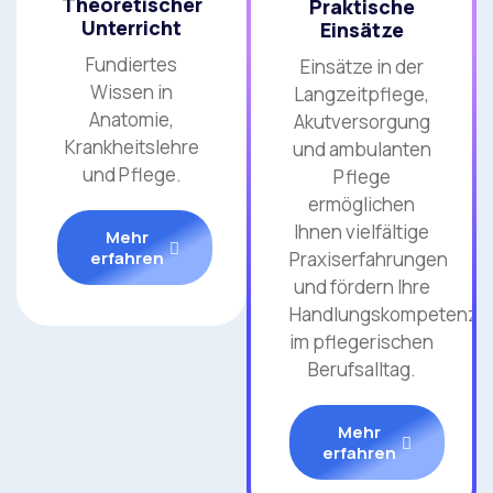
Theoretischer
Praktische
Unterricht
Einsätze
Fundiertes
Einsätze in der
Wissen in
Langzeitpflege,
Anatomie,
Akutversorgung
Krankheitslehre
und ambulanten
und Pflege.
Pflege
ermöglichen
Ihnen vielfältige
Mehr
erfahren
Praxiserfahrungen
und fördern Ihre
Handlungskompetenz
im pflegerischen
Berufsalltag.
Mehr
erfahren