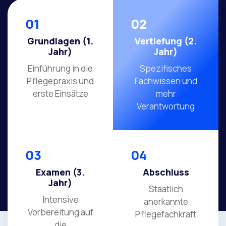
01
02
Grundlagen (1.
Vertiefung (2.
Jahr)
Jahr)
Einführung in die
Spezifisches
Pflegepraxis und
Fachwissen und
erste Einsätze
mehr
Verantwortung
03
04
Examen (3.
Abschluss
Jahr)
Staatlich
Intensive
anerkannte
Vorbereitung auf
Pflegefachkraft
die