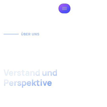
ÜBER UNS
Moderne
Pflegeausbildung mit
Herz,
Verstand und
Perspektive
Wir bieten eine innovative, praxisnahe und staatlich
anerkannte Ausbildung am Standort
Mönchengladbach. Starten Sie jetzt Ihre Zukunft in